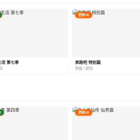
更新06
活 第七季
奔跑吧 特别篇
何炅
李晨 / 郑恺
2
更新55