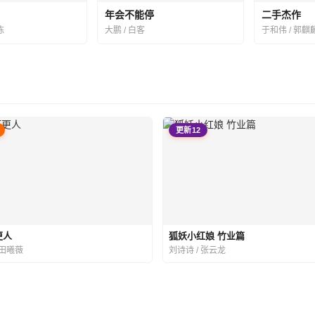
年会不能停
二手杰作
栋
大鹏 / 白客
于和伟 / 郭麒
更新12
更人
狐妖小红娘 竹业篇
 田曦薇
刘诗诗 / 张云龙