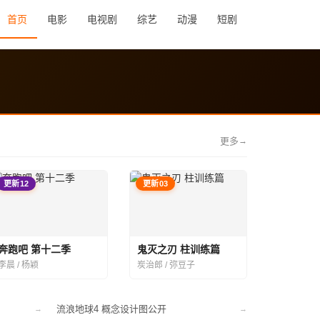
首页
电影
电视剧
综艺
动漫
短剧
更多
→
更新12
更新03
奔跑吧 第十二季
鬼灭之刃 柱训练篇
李晨 / 杨颖
炭治郎 / 弥豆子
流浪地球4 概念设计图公开
→
→