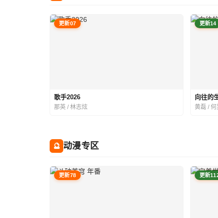
更新07
更新14
歌手2026
向往的生
那英 / 林志炫
黄磊 / 
动漫专区
🔮
更新78
更新11