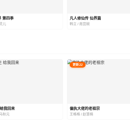
 第四季
凡人修仙传 仙界篇
火灵儿
韩立 / 南宫婉
更新22
 给我回来
偏执大佬的老祖宗
 马秋元
王格格 / 赵慧楠