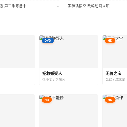
版 第二季筹备中
黑神话悟空 改编动画立项
→
DVD
HD
拯救嫌疑人
无价之宝
张小斐 / 李鸿其
张译 / 潘斌龙
HD
HD