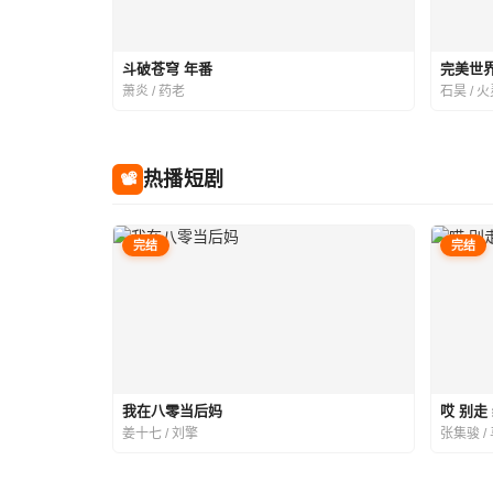
斗破苍穹 年番
完美世界
萧炎 / 药老
石昊 / 
热播短剧
📽
完结
完结
我在八零当后妈
哎 别走
姜十七 / 刘擎
张集骏 /