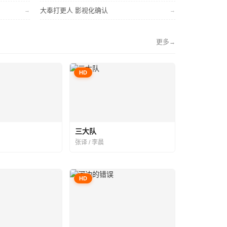
大奉打更人 影视化确认
→
→
更多
→
HD
三大队
张译 / 李晨
HD