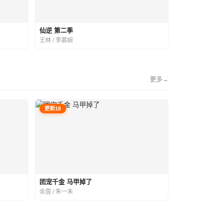
仙逆 第二季
王林 / 李慕婉
更多
→
更新18
团宠千金 马甲掉了
余茵 / 朱一未