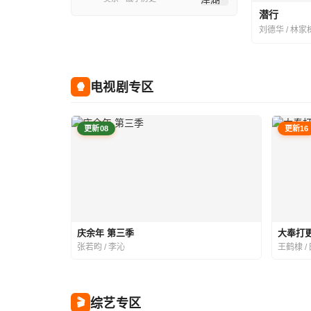
潜行
刘德华 / 林家
电视剧专区
🍿
更新08
更新16
庆余年 第三季
大奉打
张若昀 / 李沁
王鹤棣 /
综艺专区
🎬