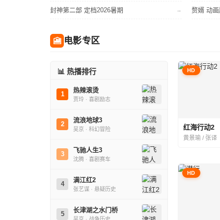
封神第二部 定档2026暑期
赘婿 动画
→
电影专区
🎦
📊 热播排行
HD
热辣滚烫
1
贾玲 · 喜剧励志
流浪地球3
2
红海行动2
吴京 · 科幻冒险
黄景瑜 / 张译
飞驰人生3
3
沈腾 · 喜剧赛车
HD
满江红2
4
张艺谋 · 悬疑历史
长津湖之水门桥
5
吴京 · 战争历史