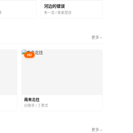
河边的错误
麟
朱一龙 / 曾美慧孜
更多
→
HD
南来北往
白敬亭 / 丁勇岱
更多
→