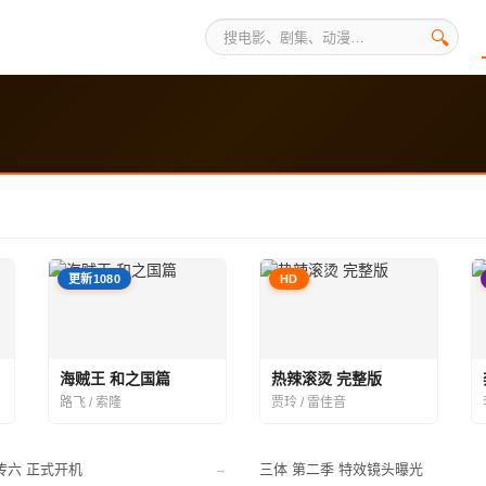
🔍
更新1080
HD
海贼王 和之国篇
热辣滚烫 完整版
路飞 / 索隆
贾玲 / 雷佳音
传六 正式开机
三体 第二季 特效镜头曝光
→