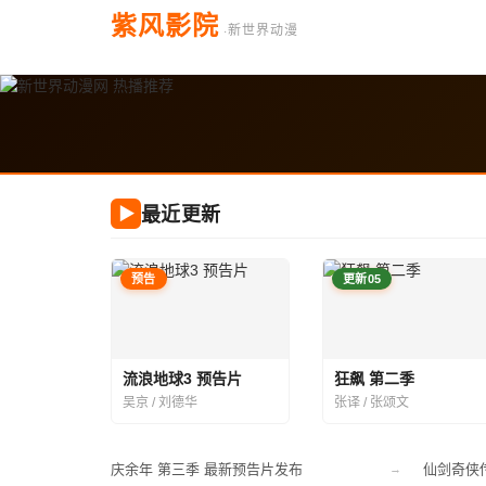
紫风影院
·新世界动漫
最近更新
▶
预告
更新05
流浪地球3 预告片
狂飙 第二季
吴京 / 刘德华
张译 / 张颂文
庆余年 第三季 最新预告片发布
仙剑奇侠
→